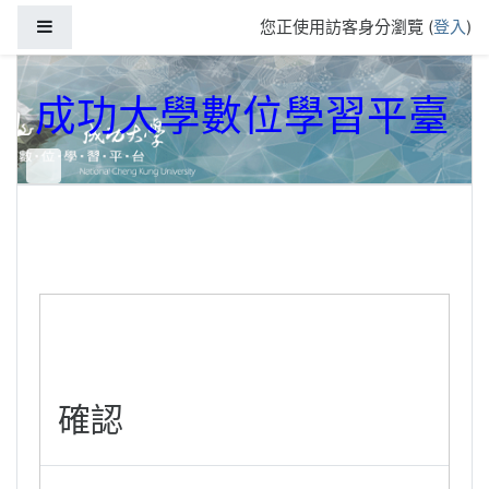
跳到主要內容
側板
您正使用訪客身分瀏覽 (
登入
)
成功大學數位學習平臺
確認