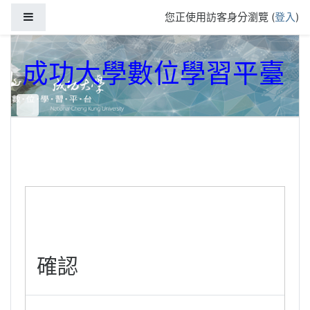
跳到主要內容
側板
您正使用訪客身分瀏覽 (
登入
)
成功大學數位學習平臺
確認