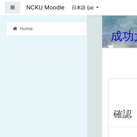
メインコンテンツへス
NCKU Moodle
サイドパネル
日本語 ‎(ja)‎
Home
成功
確認