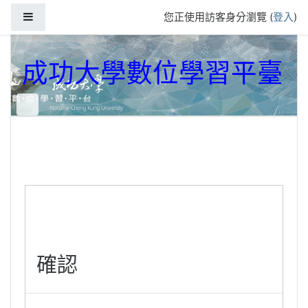
跳到主要內容
側板
您正使用訪客身分瀏覽 (
登入
)
成功大學數位學習平臺
確認