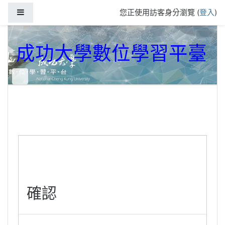
跳到主要內容
側板
您正使用訪客身分瀏覽 (
登入
)
成功大學數位學習平臺
確認