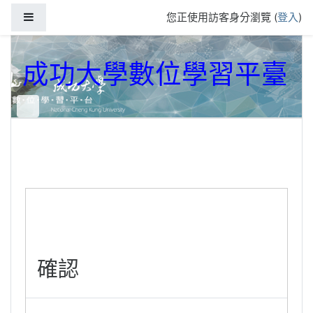
跳到主要內容
側板
您正使用訪客身分瀏覽 (
登入
)
成功大學數位學習平臺
確認