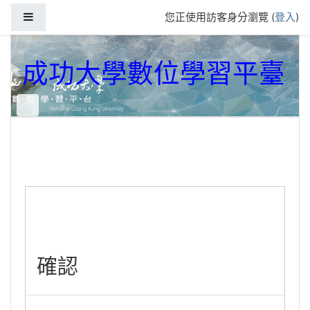
跳到主要內容
側板
您正使用訪客身分瀏覽 (
登入
)
成功大學數位學習平臺
確認