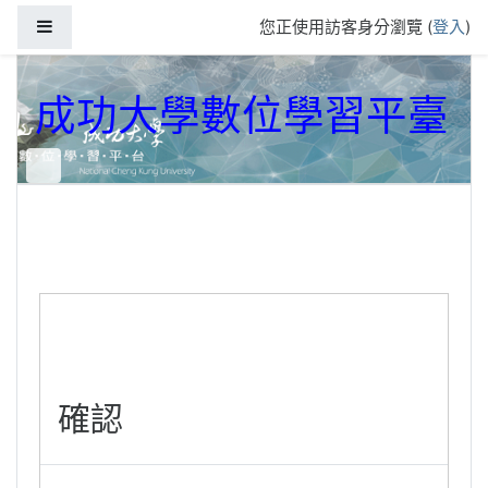
跳到主要內容
側板
您正使用訪客身分瀏覽 (
登入
)
成功大學數位學習平臺
確認