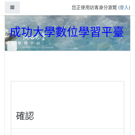
跳到主要內容
側板
您正使用訪客身分瀏覽 (
登入
)
成功大學數位學習平臺
確認