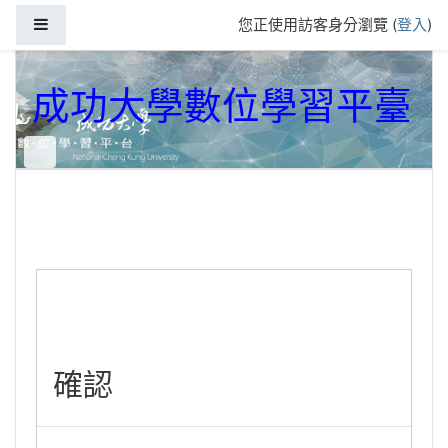
跳到主要內容
側板
您正使用訪客身分瀏覽 (
登入
)
成功大學數位學習平臺
確認