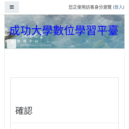
跳到主要內容
側板
您正使用訪客身分瀏覽 (
登入
)
成功大學數位學習平臺
確認