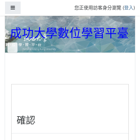
跳到主要內容
側板
您正使用訪客身分瀏覽 (
登入
)
成功大學數位學習平臺
確認