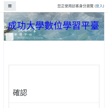
跳到主要內容
側板
您正使用訪客身分瀏覽 (
登入
)
成功大學數位學習平臺
確認