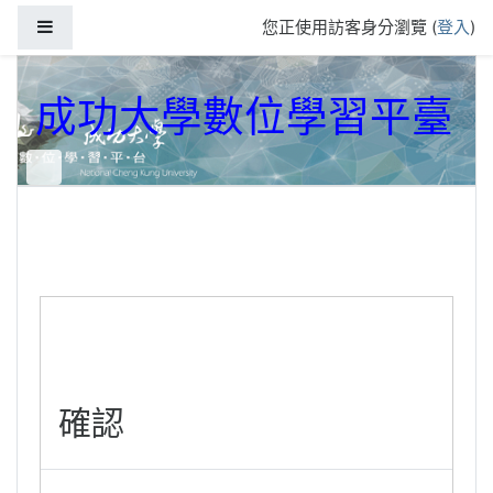
跳到主要內容
側板
您正使用訪客身分瀏覽 (
登入
)
成功大學數位學習平臺
確認