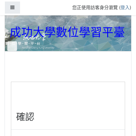
跳到主要內容
側板
您正使用訪客身分瀏覽 (
登入
)
成功大學數位學習平臺
確認