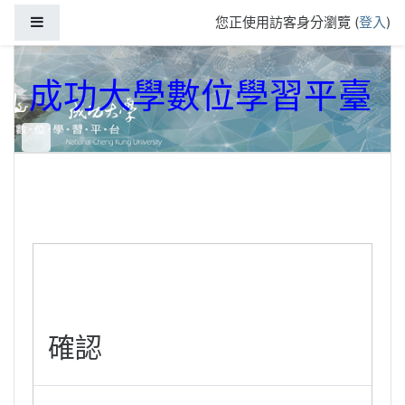
跳到主要內容
側板
您正使用訪客身分瀏覽 (
登入
)
成功大學數位學習平臺
確認