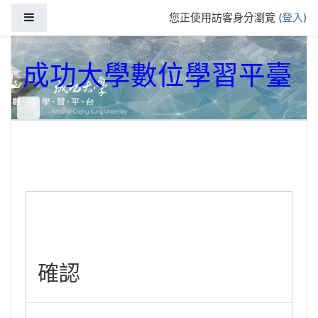
跳到主要內容
側板
您正使用訪客身分瀏覽 (
登入
)
成功大學數位學習平臺
確認