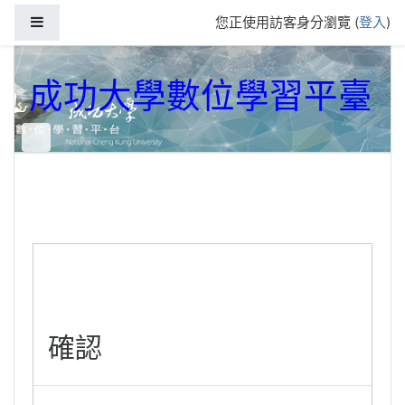
跳到主要內容
側板
您正使用訪客身分瀏覽 (
登入
)
成功大學數位學習平臺
確認