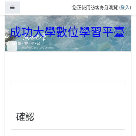
跳到主要內容
側板
您正使用訪客身分瀏覽 (
登入
)
成功大學數位學習平臺
確認