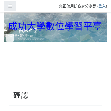
跳到主要內容
側板
您正使用訪客身分瀏覽 (
登入
)
成功大學數位學習平臺
確認