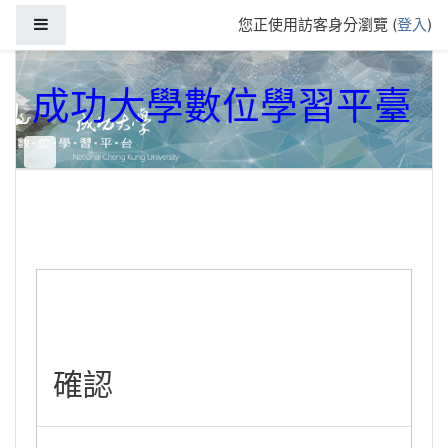
跳到主要內容
側板
您正使用訪客身分瀏覽 (
登入
)
成功大學數位學習平臺
確認