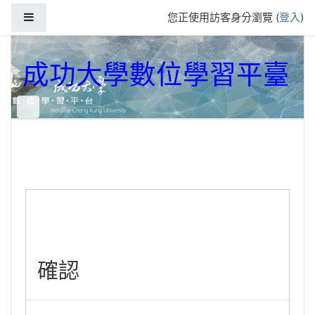
跳到主要內容
側板
您正使用訪客身分瀏覽 (
登入
)
成功大學數位學習平臺
確認