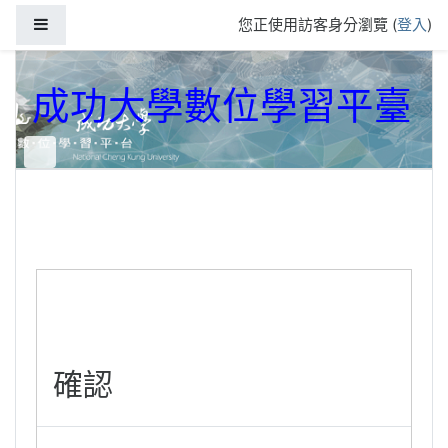
跳到主要內容
側板
您正使用訪客身分瀏覽 (
登入
)
成功大學數位學習平臺
確認