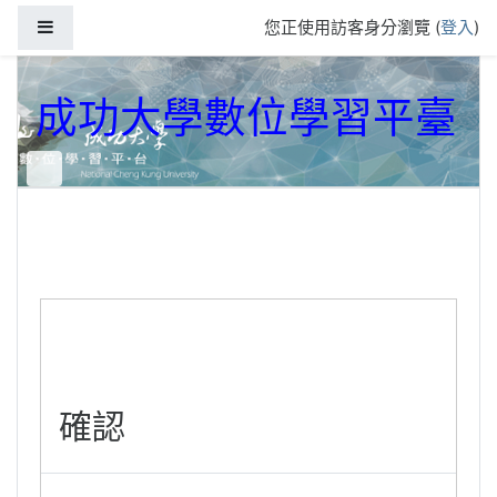
跳到主要內容
側板
您正使用訪客身分瀏覽 (
登入
)
成功大學數位學習平臺
確認