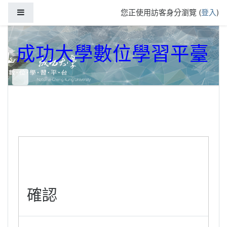
跳到主要內容
側板
您正使用訪客身分瀏覽 (
登入
)
成功大學數位學習平臺
確認