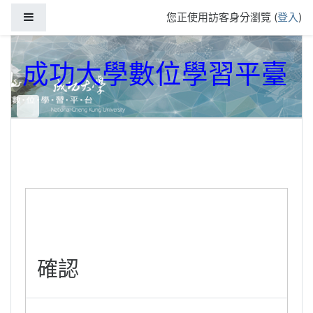
跳到主要內容
側板
您正使用訪客身分瀏覽 (
登入
)
成功大學數位學習平臺
確認