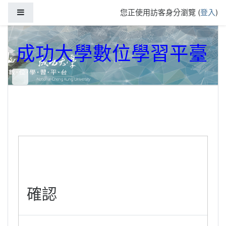
跳到主要內容
側板
您正使用訪客身分瀏覽 (
登入
)
成功大學數位學習平臺
確認