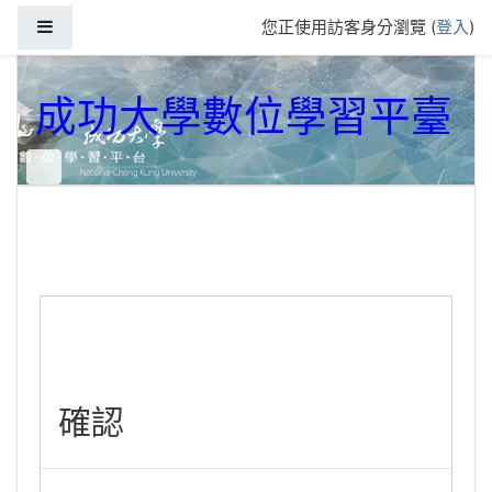
跳到主要內容
側板
您正使用訪客身分瀏覽 (
登入
)
成功大學數位學習平臺
確認