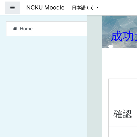
メインコンテンツへス
NCKU Moodle
サイドパネル
日本語 ‎(ja)‎
Home
成功
確認