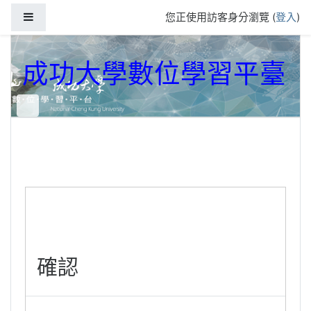
跳到主要內容
側板
您正使用訪客身分瀏覽 (
登入
)
成功大學數位學習平臺
確認