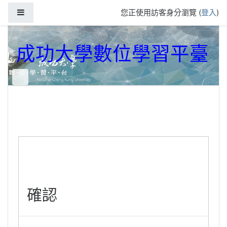
跳到主要內容
側板
您正使用訪客身分瀏覽 (
登入
)
成功大學數位學習平臺
確認