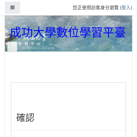
跳到主要內容
側板
您正使用訪客身分瀏覽 (
登入
)
成功大學數位學習平臺
確認