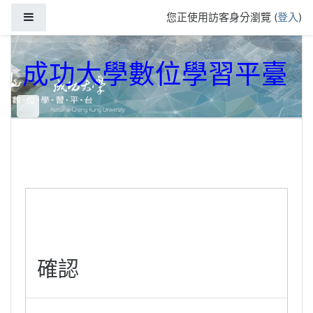
跳到主要內容
側板
您正使用訪客身分瀏覽 (
登入
)
成功大學數位學習平臺
確認