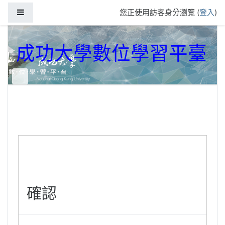
跳到主要內容
側板
您正使用訪客身分瀏覽 (
登入
)
成功大學數位學習平臺
確認