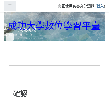
跳到主要內容
側板
您正使用訪客身分瀏覽 (
登入
)
成功大學數位學習平臺
確認