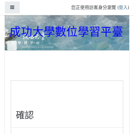
跳到主要內容
側板
您正使用訪客身分瀏覽 (
登入
)
成功大學數位學習平臺
確認