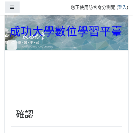
跳到主要內容
側板
您正使用訪客身分瀏覽 (
登入
)
成功大學數位學習平臺
確認