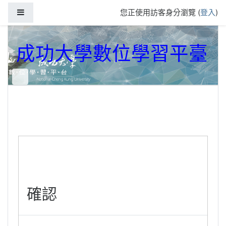
跳到主要內容
側板
您正使用訪客身分瀏覽 (
登入
)
成功大學數位學習平臺
確認