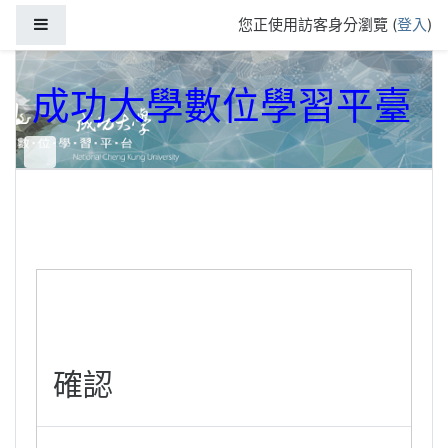
跳到主要內容
側板
您正使用訪客身分瀏覽 (
登入
)
成功大學數位學習平臺
確認