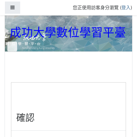
跳到主要內容
側板
您正使用訪客身分瀏覽 (
登入
)
成功大學數位學習平臺
確認