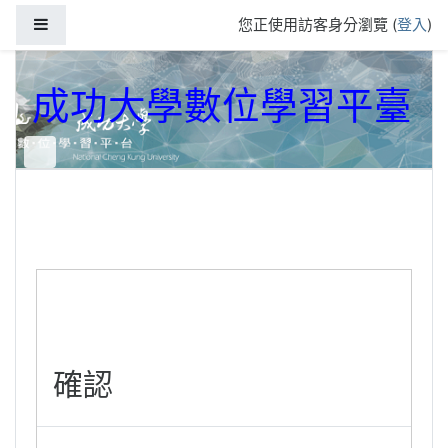
跳到主要內容
側板
您正使用訪客身分瀏覽 (
登入
)
成功大學數位學習平臺
確認