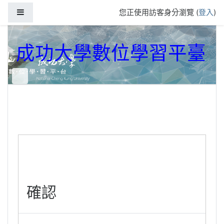
跳到主要內容
側板
您正使用訪客身分瀏覽 (
登入
)
成功大學數位學習平臺
確認