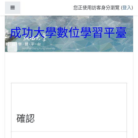
跳到主要內容
側板
您正使用訪客身分瀏覽 (
登入
)
成功大學數位學習平臺
確認