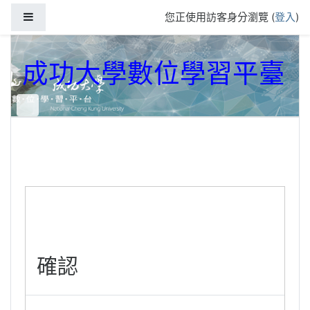
跳到主要內容
側板
您正使用訪客身分瀏覽 (
登入
)
成功大學數位學習平臺
確認