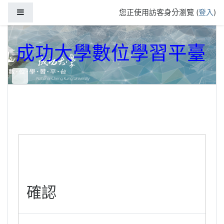
跳到主要內容
側板
您正使用訪客身分瀏覽 (
登入
)
成功大學數位學習平臺
確認