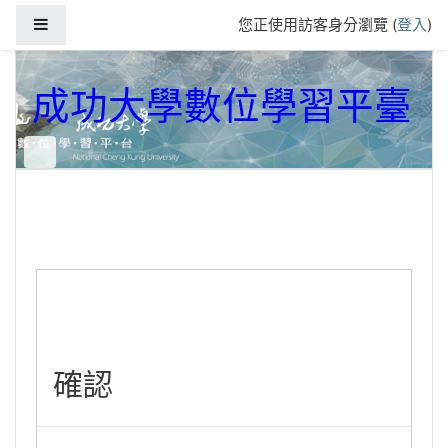
跳到主要內容
側板
您正使用訪客身分瀏覽 (
登入
)
成功大學數位學習平臺
確認