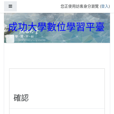
跳到主要內容
側板
您正使用訪客身分瀏覽 (
登入
)
成功大學數位學習平臺
確認