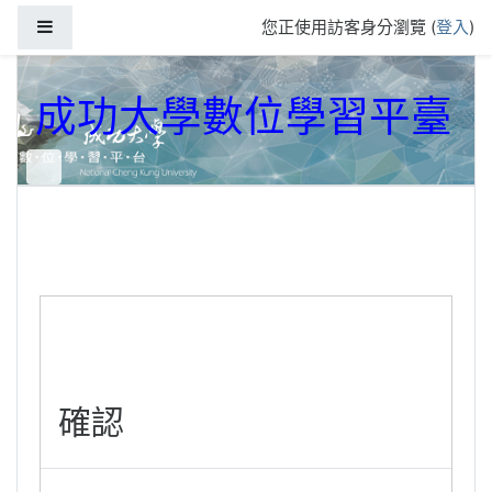
跳到主要內容
側板
您正使用訪客身分瀏覽 (
登入
)
成功大學數位學習平臺
確認