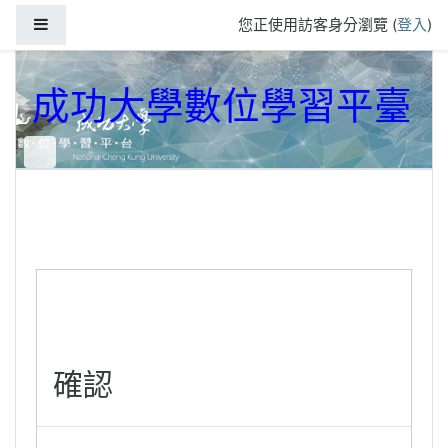
跳到主要內容
側板
您正使用訪客身分瀏覽 (
登入
)
成功大學數位學習平臺
確認