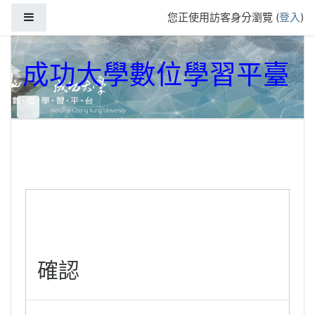
跳到主要內容
側板
您正使用訪客身分瀏覽 (
登入
)
成功大學數位學習平臺
確認